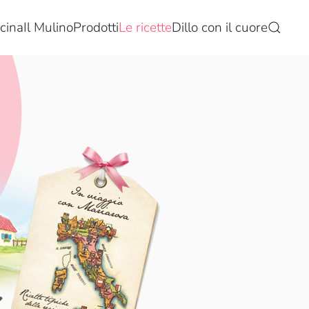
cina
Il Mulino
Prodotti
Le ricette
Dillo con il cuore