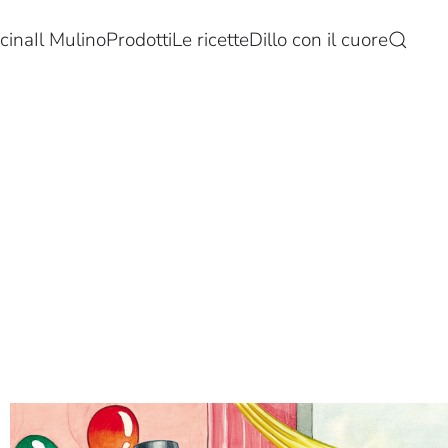
cina
Il Mulino
Prodotti
Le ricette
Dillo con il cuore