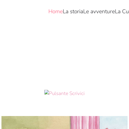
Home
La storia
Le avventure
La Cu
Scopri di più