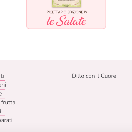
ti
Dillo con il Cuore
oni
e
 frutta
i
parati