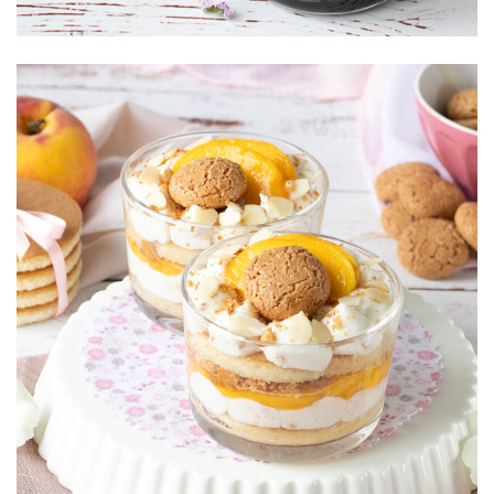
Bicchierini con
crema agli
amaretti
e pesche
caramellate