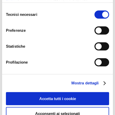
Policy
" oppure a premere "
Mostra i dettagli
".
Per un'esperienza completa ti consigliamo di selezionare
Selezione
tutti i cookies.
Tecnici necessari
del
consenso
Preferenze
Statistiche
Profilazione
Mostra dettagli
Accetta tutti i cookie
Acconsenti ai selezionati