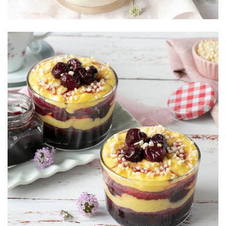
Dessert con crema
pasticcera
e composta di
ciliegie