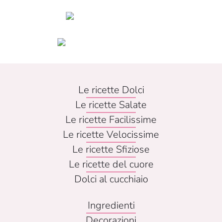
Bicchierini
Bicchierini
arcobaleno
ai frutti
di bosco
Le ricette Dolci
Le ricette Salate
Le ricette Facilissime
Le ricette Velocissime
Le ricette Sfiziose
Le ricette del cuore
Dolci al cucchiaio
Ingredienti
Decorazioni