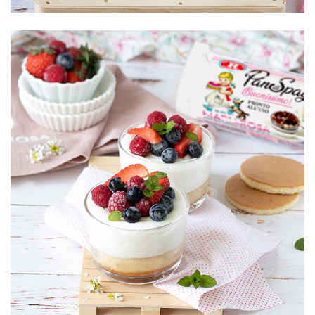
Cheesecake
con Pan di
Spagna
ai frutti di bosco