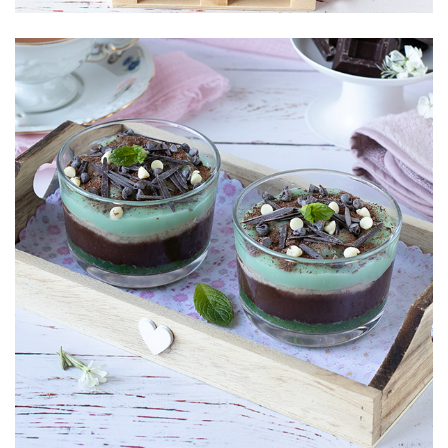
Pan di Spagna
con cioccolato e
menta
in bicchierini