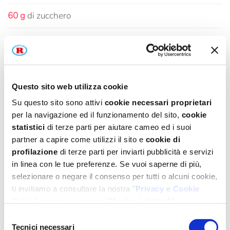
60 g
di zucchero
25 g
di burro + la quantità per ungere la padella
160 ml
di latte
M
Questo sito web utilizza cookie
1 filetta di aroma “Torta di Casa” Mariarosa
Su questo sito sono attivi
cookie necessari proprietari
M
200 g di farina per dolci Mariarosa
per la navigazione ed il funzionamento del sito,
cookie
statistici
di terze parti per aiutare cameo ed i suoi
M
1/2 bustina di lievito per dolci Mariarosa
partner a capire come utilizzi il sito e
cookie di
profilazione
di terze parti per inviarti pubblicità e servizi
Q.B.
di sciroppo d'acero
in linea con le tue preferenze. Se vuoi saperne di più,
selezionare o negare il consenso per tutti o alcuni cookie,
PREPARAZIONE
ti invitiamo a consultare la nostra "
Privacy e Cookie
Policy
" oppure a premere "
Mostra i dettagli
".
Per un'esperienza completa ti consigliamo di selezionare
Dividete i tuorli dagli albumi e montate quest'ultimi a
Selezione
tutti i cookies.
Tecnici necessari
del