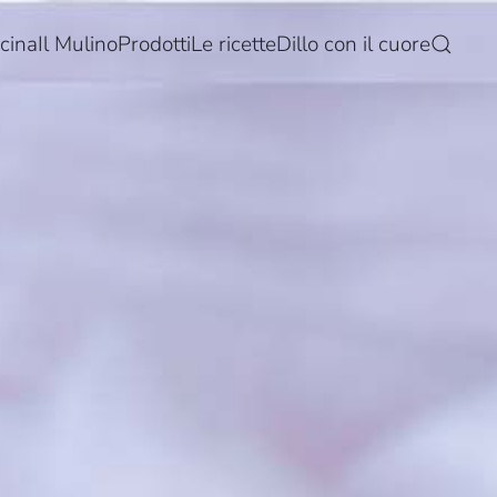
cina
Il Mulino
Prodotti
Le ricette
Dillo con il cuore