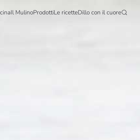
cina
Il Mulino
Prodotti
Le ricette
Dillo con il cuore