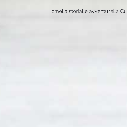
Home
La storia
Le avventure
La Cu