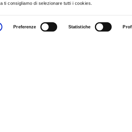
 ti consigliamo di selezionare tutti i cookies.
Preferenze
Statistiche
Prof
con gocce di cio
Indietro
Torna alla sezione ricette Dolci
Prossima ricett
Preparazione