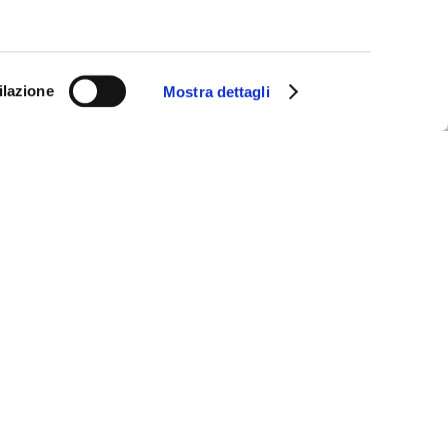
ilazione
Mostra dettagli
ccolato
a