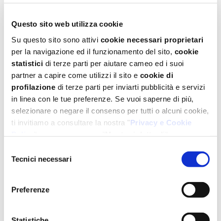
M
50 g di gocce pasticcere cioccolato fondente
Mariarosa
Questo sito web utilizza cookie
30 ml
di latte
Su questo sito sono attivi
cookie necessari proprietari
per la navigazione ed il funzionamento del sito,
cookie
M
Q.B. di Mini Rollies Mariarosa
statistici
di terze parti per aiutare cameo ed i suoi
partner a capire come utilizzi il sito e
cookie di
M
Q.B. di Perline argento Mariarosa
profilazione
di terze parti per inviarti pubblicità e servizi
in linea con le tue preferenze. Se vuoi saperne di più,
Q.B.
di girelle alla liquirizia
selezionare o negare il consenso per tutti o alcuni cookie,
ti invitiamo a consultare la nostra "
Privacy e Cookie
Policy
" oppure a premere "
Mostra i dettagli
".
Preparazione
Per un'esperienza completa ti consigliamo di selezionare
Selezione
tutti i cookies.
Tecnici necessari
del
consenso
Frullate i biscotti in un mixer, fate sciogliere le gocce
pasticcere cioccolato fondente con il latte e unite poi ai
Preferenze
biscotti tritati; dovrete ottenere un composto morbido e
malleabile se necessario aggiungete ancora del latte.
Statistiche