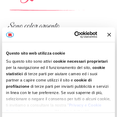
Sono color argento,
per decori eleganti
sono un portento.
Su ogni dolce, una bellezza
Questo sito web utilizza cookie
stan sulla crema con leggerezza!
Su questo sito sono attivi
cookie necessari proprietari
per la navigazione ed il funzionamento del sito,
cookie
statistici
di terze parti per aiutare cameo ed i suoi
partner a capire come utilizzi il sito e
cookie di
profilazione
di terze parti per inviarti pubblicità e servizi
PERLINE ARGENTO
in linea con le tue preferenze. Se vuoi saperne di più,
selezionare o negare il consenso per tutti o alcuni cookie,
ti invitiamo a consultare la nostra "
Privacy e Cookie
La preziosa bellezza delle perline argento
Policy
" oppure a premere "
Mostra i dettagli
".
per una decorazione raffinata, che dona una