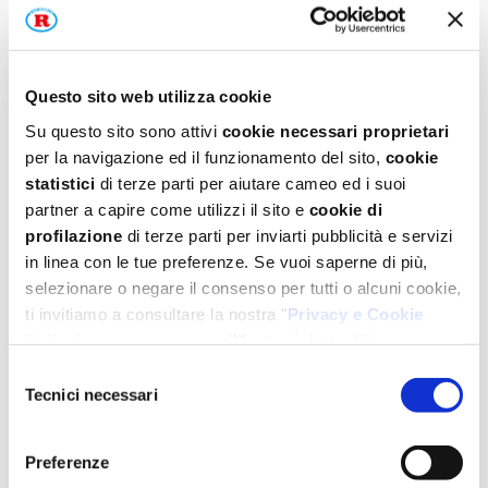
PER LA GLASSA
M
150 g di Zucchero al velo Mariarosa
Questo sito web utilizza cookie
M
½ fialetta di colorante giallo Mariarosa
Su questo sito sono attivi
cookie necessari proprietari
per la navigazione ed il funzionamento del sito,
cookie
2-3 cucchiaini
di acqua
statistici
di terze parti per aiutare cameo ed i suoi
partner a capire come utilizzi il sito e
cookie di
profilazione
di terze parti per inviarti pubblicità e servizi
in linea con le tue preferenze. Se vuoi saperne di più,
PER DECORARE
selezionare o negare il consenso per tutti o alcuni cookie,
ti invitiamo a consultare la nostra "
Privacy e Cookie
M
Q.B. di Dolci Bouquet di rose Mariarosa
Policy
" oppure a premere "
Mostra i dettagli
".
Per un'esperienza completa ti consigliamo di selezionare
Selezione
M
Q.B. di Dolci Decori fiorellini Mariarosa
tutti i cookies.
Tecnici necessari
del
consenso
Procedimento
Preferenze