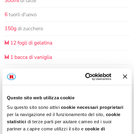
300ml
di latte
6
tuorli d'uovo
150g
di zucchero
M
12 fogli di gelatina
M
1 bacca di vaniglia
M
1 fialetta di colorante rosso
PER DECORARE
Questo sito web utilizza cookie
Su questo sito sono attivi
cookie necessari proprietari
400g
di lamponi
per la navigazione ed il funzionamento del sito,
cookie
statistici
di terze parti per aiutare cameo ed i suoi
M
2 cucchiai di zucchero al velo
partner a capire come utilizzi il sito e
cookie di