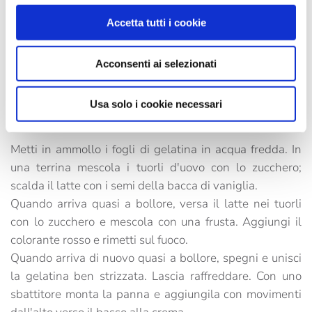
Accetta tutti i cookie
Trita i biscotti secchi e amalgamali al burro fuso. Rivesti
la base di uno stampo (diametro 18 cm) con i biscotti e
Acconsenti ai selezionati
lascia riposare in frigorifero per 30 minuti.
Usa solo i cookie necessari
Preparazione della Bavarese:
Metti in ammollo i fogli di gelatina in acqua fredda. In
una terrina mescola i tuorli d'uovo con lo zucchero;
scalda il latte con i semi della bacca di vaniglia.
Quando arriva quasi a bollore, versa il latte nei tuorli
con lo zucchero e mescola con una frusta. Aggiungi il
colorante rosso e rimetti sul fuoco.
Quando arriva di nuovo quasi a bollore, spegni e unisci
la gelatina ben strizzata. Lascia raffreddare. Con uno
sbattitore monta la panna e aggiungila con movimenti