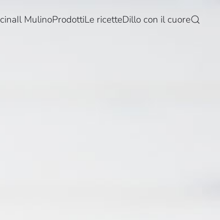
cina
Il Mulino
Prodotti
Le ricette
Dillo con il cuore