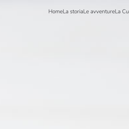
Home
La storia
Le avventure
La Cu