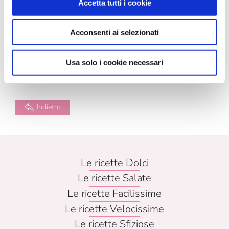
Ideale per torte, dolci, cupcakes e cake pops
Accetta tutti i cookie
Acconsenti ai selezionati
CONSERVARE IN LUOGO FRESCO E ASCIUTTO
Usa solo i cookie necessari
La confezione contiene
25g di prodotto
Indietro
Le ricette Dolci
Le ricette Salate
Le ricette Facilissime
Le ricette Velocissime
Le ricette Sfiziose