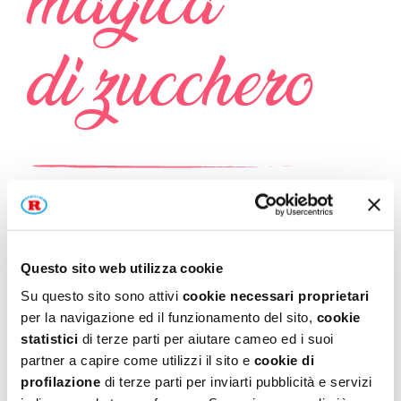
magica
di zucchero
È di zucchero la polvere,
un soffio leggero,
Questo sito web utilizza cookie
che della luce va a cogliere
Su questo sito sono attivi
cookie necessari proprietari
i giochi e il mistero.
per la navigazione ed il funzionamento del sito,
cookie
statistici
di terze parti per aiutare cameo ed i suoi
Così risultano decorati
partner a capire come utilizzi il sito e
cookie di
creme, dessert e gelati.
profilazione
di terze parti per inviarti pubblicità e servizi