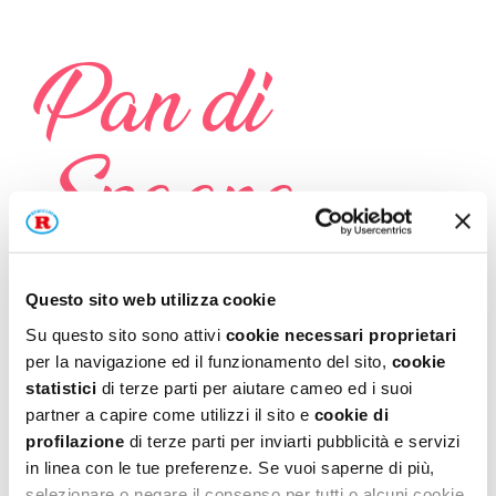
Pan di
Spagna
Questo sito web utilizza cookie
Il sole è in cielo…
Su questo sito sono attivi
cookie necessari proprietari
per la navigazione ed il funzionamento del sito,
cookie
è calda la luce!
statistici
di terze parti per aiutare cameo ed i suoi
la bimba con zelo
partner a capire come utilizzi il sito e
cookie di
profilazione
di terze parti per inviarti pubblicità e servizi
un dolce produce.
in linea con le tue preferenze. Se vuoi saperne di più,
selezionare o negare il consenso per tutti o alcuni cookie,