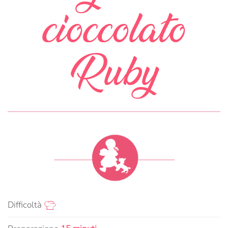
cioccolato
Ruby
Difficoltà