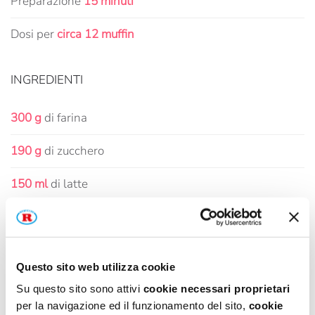
Preparazione
15 minuti
Dosi per
circa 12 muffin
INGREDIENTI
300 g
di farina
190 g
di zucchero
150 ml
di latte
100 g
di yogurt
2
uova
Questo sito web utilizza cookie
M
1/2 bustina di lievito per dolci
Su questo sito sono attivi
cookie necessari proprietari
per la navigazione ed il funzionamento del sito,
cookie