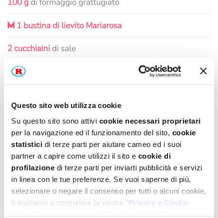
100 g
di formaggio grattugiato
M
1 bustina di lievito Mariarosa
2 cucchiaini
di sale
Q.B.
di pepe
PER IL FROSTING
Questo sito web utilizza cookie
Su questo sito sono attivi
cookie necessari proprietari
250 g
di formaggio spalmabile
per la navigazione ed il funzionamento del sito,
cookie
statistici
di terze parti per aiutare cameo ed i suoi
M
80 g di cioccolato Ruby Mariarosa
partner a capire come utilizzi il sito e
cookie di
profilazione
di terze parti per inviarti pubblicità e servizi
1 cucchiaino
di sale
in linea con le tue preferenze. Se vuoi saperne di più,
selezionare o negare il consenso per tutti o alcuni cookie,
PER DECORARE
ti invitiamo a consultare la nostra "
Privacy e Cookie
Policy
" oppure a premere "
Mostra i dettagli
".