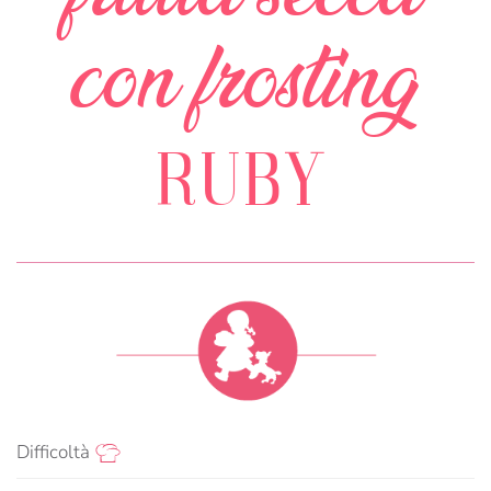
con frosting
RUBY
Difficoltà