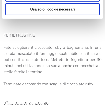
Usa solo i cookie necessari
Quando sarà freddo utilizzando un coppapasta con
diametro 3 cm formate i mignon.
PER IL FROSTING
Fate sciogliere il cioccolato ruby a bagnomaria. In una
ciotola mescolate il formaggio spalmabile con il sale e
poi con il cioccolato fuso. Mettete in frigorifero per 30
minuti, poi utilizzando una sac à poche con bocchetta a
stella farcite le tortine.
Terminate decorando con scaglie di cioccolato ruby.
Condividi la ricetta!