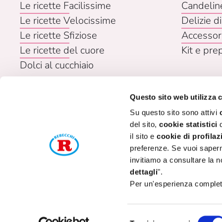
Le ricette Facilissime
Candelin
Le ricette Velocissime
Delizie di
Le ricette Sfiziose
Accessor
Le ricette del cuore
Kit e pre
Dolci al cucchiaio
Questo sito web utilizza 
Su questo sito sono attivi
del sito,
cookie statistici
d
il sito e
cookie di profilaz
preferenze. Se vuoi saperne
invitiamo a consultare la n
P. I
dettagli
".
Per un'esperienza completa
C
Selezione