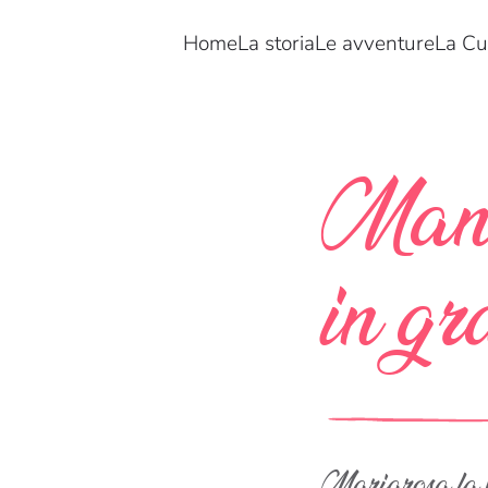
Home
La storia
Le avventure
La Cu
Man
in gr
Mariarosa fa 