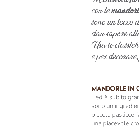
con le
mandorl
sono un tocco d
dan sapore all
Usa le classiche
e per decorare,
MANDORLE IN 
…ed è subito gran
sono un ingredien
piccola pasticcer
una piacevole cro