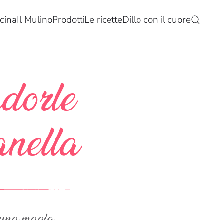
cina
Il Mulino
Prodotti
Le ricette
Dillo con il cuore
dorle
anella
una magia,