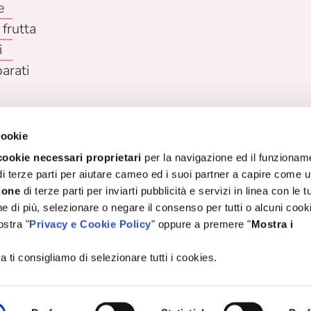
e
 frutta
i
parati
cookie
cookie necessari proprietari
per la navigazione ed il funzionam
i terze parti per aiutare cameo ed i suoi partner a capire come ut
ione
di terze parti per inviarti pubblicità e servizi in linea con le t
 di più, selezionare o negare il consenso per tutti o alcuni cooki
© Rebecchi Food Systems S.p.A.
ostra "
Privacy e Cookie Policy
" oppure a premere "
Mostra i
VA: 00719270332 - Via Ungaretti 7 - 29029 Rivergaro (PC), 
 ti consigliamo di selezionare tutti i cookies.
ookies & Privacy Policy
Compliance
Note legali
Dichiarazione di accessibilità