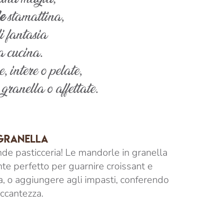
e
stamattina,
i fantasia
a cucina.
, intere o pelate,
 granella o affettate.
GRANELLA
de pasticceria! Le mandorle in granella
te perfetto per guarnire croissant e
ia, o aggiungere agli impasti, conferendo
ccantezza.