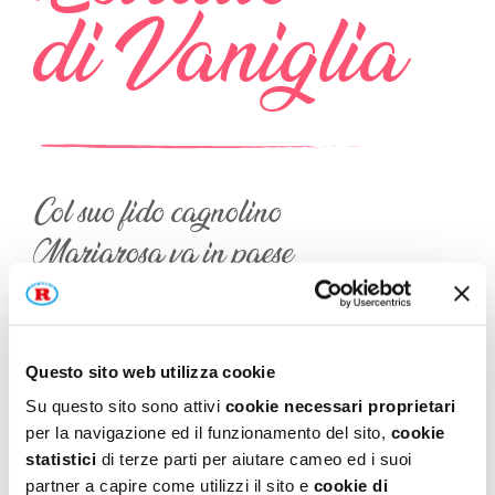
di Vaniglia
Col suo fido cagnolino
Mariarosa va in paese
porta al braccio il suo cestino
e se ne va dal pasticcere.
“Per un dolce da meraviglia
Questo sito web utilizza cookie
quel che cerco è la vaniglia!”.
Su questo sito sono attivi
cookie necessari proprietari
per la navigazione ed il funzionamento del sito,
cookie
statistici
di terze parti per aiutare cameo ed i suoi
partner a capire come utilizzi il sito e
cookie di