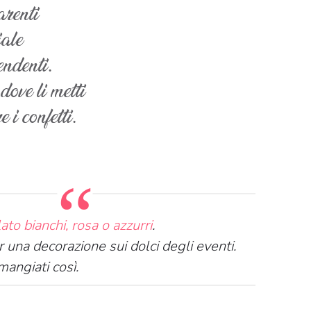
arenti
iale
endenti.
dove li metti
 i confetti.
lato bianchi, rosa o azzurri
.
er una decorazione sui dolci degli eventi.
angiati così.