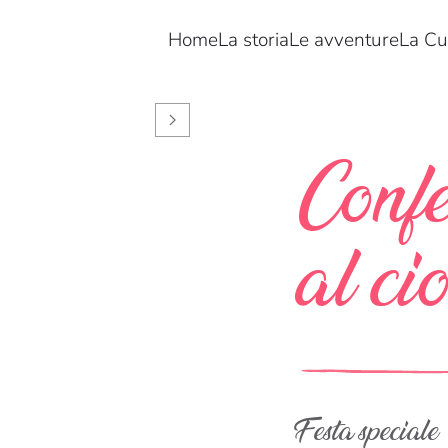
Home
La storia
Le avventure
La Cu
Confe
al ci
Festa speciale