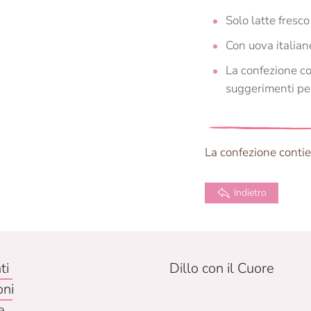
Solo latte fresco
Con uova italian
La confezione co
suggerimenti per 
La confezione conti
Indietro
ti
Dillo con il Cuore
oni
e