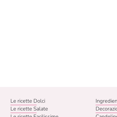
Le ricette Dolci
Ingredien
Le ricette Salate
Decorazi
Le ricette Facilissime
Candelin