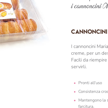
i cannoncini M
CANNONCINI 
I cannoncini Maria
creme, per un de
Facili da riempir
servirli.
Pronti all'uso
Consistenza cro
Mantengono la s
farcitura.