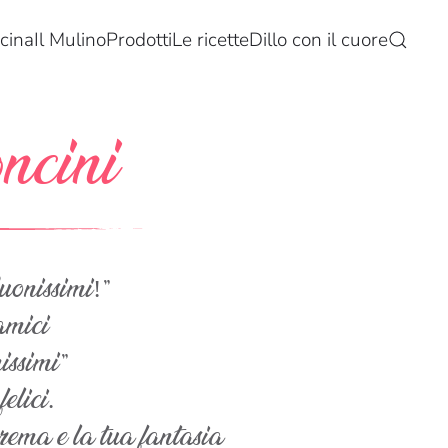
cina
Il Mulino
Prodotti
Le ricette
Dillo con il cuore
ncini
uonissimi!”
amici
issimi”
elici.
rema e la tua fantasia