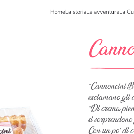
Home
La storia
Le avventure
La Cu
Canno
“Cannoncini B
esclamano gli 
“Di crema pien
si sorprendono f
Con un po’ di c