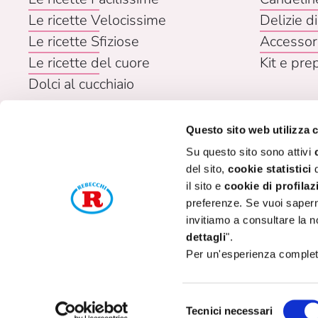
Le ricette Velocissime
Delizie di
Le ricette Sfiziose
Accessor
Le ricette del cuore
Kit e pre
Dolci al cucchiaio
Questo sito web utilizza 
Su questo sito sono attivi
del sito,
cookie statistici
d
il sito e
cookie di profilaz
preferenze. Se vuoi saperne
invitiamo a consultare la n
P. I
dettagli
".
Per un'esperienza completa
C
Selezione
Tecnici necessari