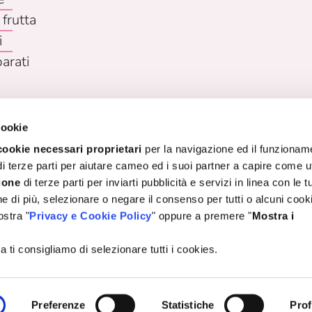
 frutta
i
parati
cookie
cookie necessari proprietari
per la navigazione ed il funzionam
i terze parti per aiutare cameo ed i suoi partner a capire come ut
ione
di terze parti per inviarti pubblicità e servizi in linea con le t
 di più, selezionare o negare il consenso per tutti o alcuni cooki
© Rebecchi Food Systems S.p.A.
ostra "
Privacy e Cookie Policy
" oppure a premere "
Mostra i
VA: 00719270332 - Via Ungaretti 7 - 29029 Rivergaro (PC), 
 ti consigliamo di selezionare tutti i cookies.
ookies & Privacy Policy
Compliance
Note legali
Dichiarazione di accessibilità
Preferenze
Statistiche
Prof