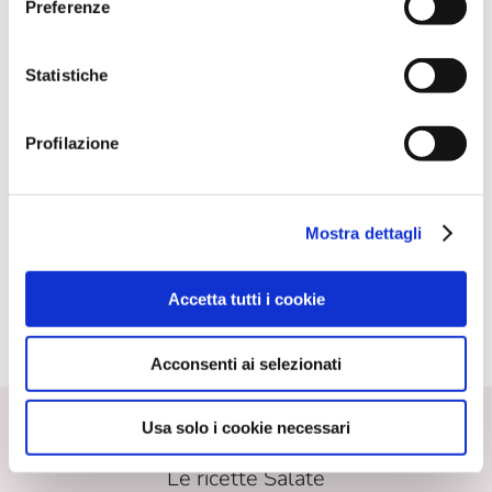
caratteristiche
Preferenze
Statistiche
Già dosato
Pronta all'uso
Profilazione
Velocizza la preparazione dei dolci
Mostra dettagli
La confezione contiene
2 bustine da 4g cad.
Accetta tutti i cookie
Indietro
Acconsenti ai selezionati
Usa solo i cookie necessari
Le ricette Dolci
Le ricette Salate