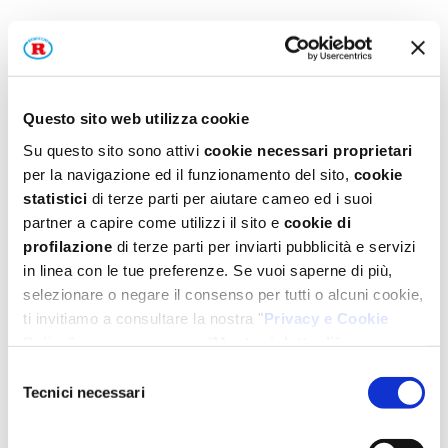
CANNELLA GOA PER DOLCI, IN
POLVERE
Questo sito web utilizza cookie
Spezia dalla storia millenaria, la cannella
trova largo impiego nei dolci a base di
Su questo sito sono attivi
cookie necessari proprietari
per la navigazione ed il funzionamento del sito,
cookie
frutta, in particolare di mele, nei biscotti,
statistici
di terze parti per aiutare cameo ed i suoi
panpepati e nelle preparazioni a base di
partner a capire come utilizzi il sito e
cookie di
cioccolato. Conferisce un aroma
profilazione
di terze parti per inviarti pubblicità e servizi
inconfondibile a creme e panna montata. Ne
in linea con le tue preferenze. Se vuoi saperne di più,
basta un pizzico per rendere speciale una
selezionare o negare il consenso per tutti o alcuni cookie,
tazza di tè o latte.
ti invitiamo a consultare la nostra "
Privacy e Cookie
Policy
" oppure a premere "
Mostra i dettagli
".
Per un'esperienza completa ti consigliamo di selezionare
Selezione
tutti i cookies.
Tecnici necessari
del
consenso