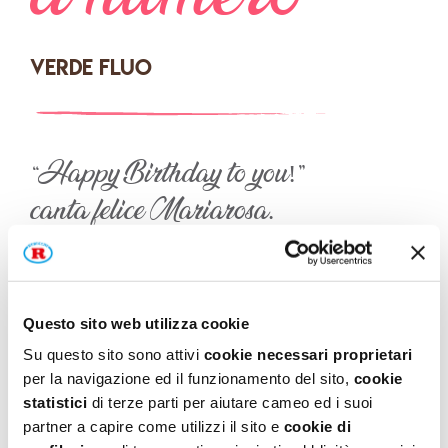
Verde fluo
“Happy Birthday to you!”
canta felice Mariarosa.
Alla festa, una sorpresa in più
con la sua torta prodigiosa.
Sopra è accesa la candelina:
Questo sito web utilizza cookie
colorata e assai carina.
Su questo sito sono attivi
cookie necessari proprietari
per la navigazione ed il funzionamento del sito,
cookie
statistici
di terze parti per aiutare cameo ed i suoi
partner a capire come utilizzi il sito e
cookie di