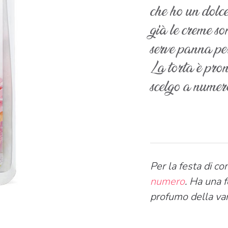
che ho un dolc
già le creme so
serve panna pe
La torta è pron
scelgo a numer
Per la festa di c
numero
. Ha una f
profumo della van