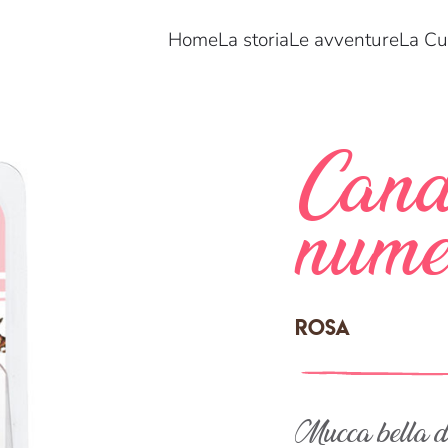
Home
La storia
Le avventure
La Cu
Cand
nume
Rosa
Mucca bella da