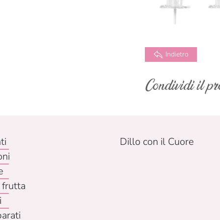
Indietro
Condividi il pr
ti
Dillo con il Cuore
oni
e
 frutta
i
parati