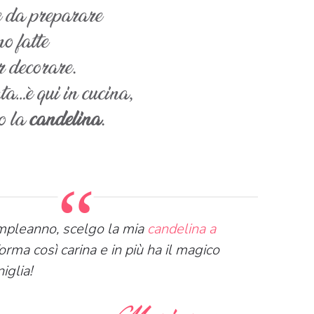
e da preparare
no fatte
r decorare.
ta…è qui in cucina,
o la
candelina
.
ompleanno, scelgo la mia
candelina a
orma così carina e in più ha il magico
iglia!