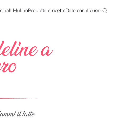
cina
Il Mulino
Prodotti
Le ricette
Dillo con il cuore
eline a
ro
mmi il latte