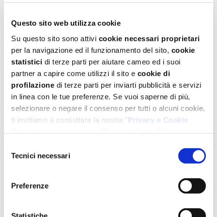
Questo sito web utilizza cookie
Su questo sito sono attivi
cookie necessari proprietari
Scarica
per la navigazione ed il funzionamento del sito,
cookie
statistici
di terze parti per aiutare cameo ed i suoi
partner a capire come utilizzi il sito e
cookie di
profilazione
di terze parti per inviarti pubblicità e servizi
in linea con le tue preferenze. Se vuoi saperne di più,
selezionare o negare il consenso per tutti o alcuni cookie,
ti invitiamo a consultare la nostra "
Privacy e Cookie
Policy
" oppure a premere "
Mostra i dettagli
".
Per un'esperienza completa ti consigliamo di selezionare
Selezione
tutti i cookies.
Tecnici necessari
del
consenso
Preferenze
Statistiche