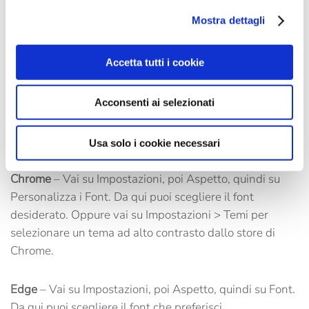
Mostra dettagli
Mozilla Firefox
– Seleziona Opzioni, poi Contenuti,
quindi Font e Colori per scegliere l’opzione più adatta a
Accetta tutti i cookie
te.
Acconsenti ai selezionati
Safari
– Vai su Preferenze, quindi sul pannello Aspetto.
Clicca sul pulsante Seleziona accanto ai campi del font
per modificare la visualizzazione.
Usa solo i cookie necessari
Chrome
– Vai su Impostazioni, poi Aspetto, quindi su
Personalizza i Font. Da qui puoi scegliere il font
desiderato. Oppure vai su Impostazioni > Temi per
selezionare un tema ad alto contrasto dallo store di
Chrome.
Edge
– Vai su Impostazioni, poi Aspetto, quindi su Font.
Da qui puoi scegliere il font che preferisci.