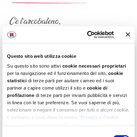
C’è l’arcobaleno,
ne prendo i colori:
dal cielo sereno,
li aggiungo ai sapori.
Questo sito web utilizza cookie
Basta poco, una magia,
Su questo sito sono attivi
cookie necessari proprietari
per la navigazione ed il funzionamento del sito,
cookie
ora creo con fantasia!
statistici
di terze parti per aiutare cameo ed i suoi
partner a capire come utilizzi il sito e
cookie di
profilazione
di terze parti per inviarti pubblicità e servizi
in linea con le tue preferenze. Se vuoi saperne di più,
Color Dolci
selezionare o negare il consenso per tutti o alcuni cookie,
ti invitiamo a consultare la nostra "
Privacy e Cookie
Colore in poolvere ideale per colorare
Policy
" oppure a premere "
Mostra i dettagli
".
impasti di torte, biscotti e creme.
Per un'esperienza completa ti consigliamo di selezionare
Selezione