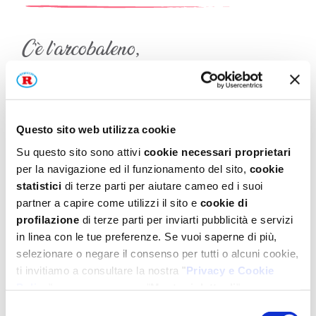
C’è l’arcobaleno,
ne prendo i colori:
dal cielo sereno,
li aggiungo ai sapori.
Questo sito web utilizza cookie
Basta poco, una magia,
Su questo sito sono attivi
cookie necessari proprietari
per la navigazione ed il funzionamento del sito,
cookie
ora creo con fantasia!
statistici
di terze parti per aiutare cameo ed i suoi
partner a capire come utilizzi il sito e
cookie di
profilazione
di terze parti per inviarti pubblicità e servizi
in linea con le tue preferenze. Se vuoi saperne di più,
Color Dolci
selezionare o negare il consenso per tutti o alcuni cookie,
ti invitiamo a consultare la nostra "
Privacy e Cookie
Colore in poolvere ideale per colorare
Policy
" oppure a premere "
Mostra i dettagli
".
impasti di torte, biscotti e creme.
Per un'esperienza completa ti consigliamo di selezionare
Selezione