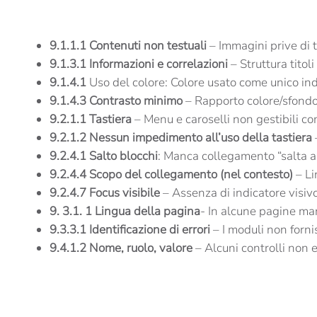
9.1.1.1 Contenuti non testuali
– Immagini prive di t
9.1.3.1 Informazioni e correlazioni
– Struttura titoli 
9.1.4.1
Uso del colore: Colore usato come unico indic
9.1.4.3 Contrasto minimo
– Rapporto colore/sfondo i
9.2.1.1 Tastiera
– Menu e caroselli non gestibili c
9.2.1.2 Nessun impedimento all’uso della tastiera
9.2.4.1 Salto blocchi
: Manca collegamento “salta al
9.2.4.4 Scopo del collegamento (nel contesto)
– Li
9.2.4.7 Focus visibile
– Assenza di indicatore visivo 
9. 3.1. 1
Lingua della pagina
- In alcune pagine ma
9.3.3.1 Identificazione di errori
– I moduli non forni
9.4.1.2 Nome, ruolo, valore
– Alcuni controlli non 