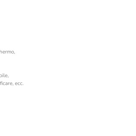
schermo,
ile,
icare, ecc.