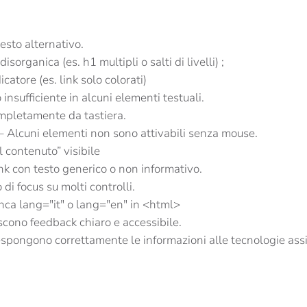
esto alternativo.
disorganica (es. h1 multipli o salti di livelli) ;
atore (es. link solo colorati)
nsufficiente in alcuni elementi testuali.
ompletamente da tastiera.
– Alcuni elementi non sono attivabili senza mouse.
 contenuto” visibile
nk con testo generico o non informativo.
di focus su molti controlli.
nca lang="it" o lang="en" in <html>
scono feedback chiaro e accessibile.
espongono correttamente le informazioni alle tecnologie assi