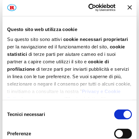
Questo sito web utilizza cookie
Su questo sito sono attivi
cookie necessari proprietari
per la navigazione ed il funzionamento del sito,
cookie
statistici
di terze parti per aiutare cameo ed i suoi
partner a capire come utilizzi il sito e
cookie di
profilazione
di terze parti per inviarti pubblicità e servizi
in linea con le tue preferenze. Se vuoi saperne di più,
selezionare o negare il consenso per tutti o alcuni cookie,
ti invitiamo a consultare la nostra "
Privacy e Cookie
Policy
" oppure a premere "
Mostra i dettagli
".
Per un'esperienza completa ti consigliamo di selezionare
Selezione
tutti i cookies.
Tecnici necessari
Ideali per forno tradizionale
del
(max. 180°)
consenso
Preferenze