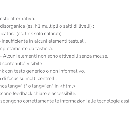
esto alternativo.
disorganica (es. h1 multipli o salti di livelli) ;
atore (es. link solo colorati)
nsufficiente in alcuni elementi testuali.
ompletamente da tastiera.
– Alcuni elementi non sono attivabili senza mouse.
 contenuto” visibile
nk con testo generico o non informativo.
di focus su molti controlli.
nca lang="it" o lang="en" in <html>
scono feedback chiaro e accessibile.
espongono correttamente le informazioni alle tecnologie assi