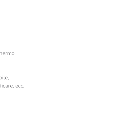
schermo,
ile,
icare, ecc.