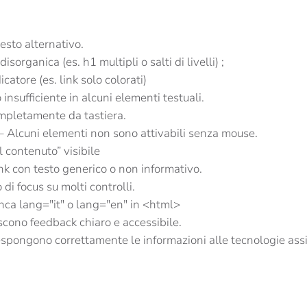
esto alternativo.
disorganica (es. h1 multipli o salti di livelli) ;
atore (es. link solo colorati)
nsufficiente in alcuni elementi testuali.
ompletamente da tastiera.
– Alcuni elementi non sono attivabili senza mouse.
 contenuto” visibile
nk con testo generico o non informativo.
di focus su molti controlli.
nca lang="it" o lang="en" in <html>
scono feedback chiaro e accessibile.
espongono correttamente le informazioni alle tecnologie assi