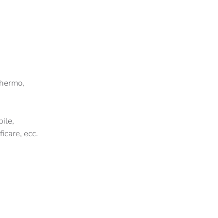
schermo,
ile,
icare, ecc.