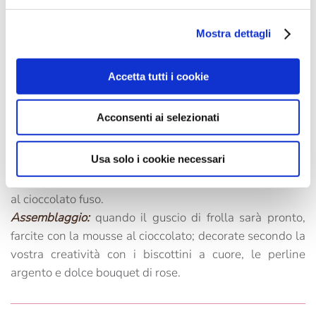
l'impasto e stendete la frolla a circa 0,5 cm di spessore.
Rivestite uno stampo a cuore da 20 cm imburrato e
Mostra dettagli
infarinato; cuocete a 170° C per circa 35 minuti.
Con la rimanente frolla create cuoricinidi diverse
Accetta tutti i cookie
dimensioni, disponeteli su una teglia e infornate a 170
°C per 10 minuti.
Acconsenti ai selezionati
Per la mousse al cioccolato:
fate sciogliere le gocce
pasticcere con 125 ml di panna e lasciate raffreddare il
Usa solo i cookie necessari
composto. Montate la rimanente panna fresca, unitela
delicatamente, con movimenti dall'alto verso il basso,
al cioccolato fuso.
Assemblaggio:
quando il guscio di frolla sarà pronto,
farcite con la mousse al cioccolato; decorate secondo la
vostra creatività con i biscottini a cuore, le perline
argento e dolce bouquet di rose.