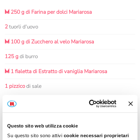
M
250 g di Farina per dolci Mariarosa
2
tuorli d'uovo
M
100 g di Zucchero al velo Mariarosa
125 g
di burro
M
1 fialetta di Estratto di vaniglia Mariarosa
1 pizzico
di sale
PER LA MOUSSE AL CIOCCOLATO
M
200 g di Gocce pasticcere di cioccolato fondente
Questo sito web utilizza cookie
Mariarosa
Su questo sito sono attivi
cookie necessari proprietari