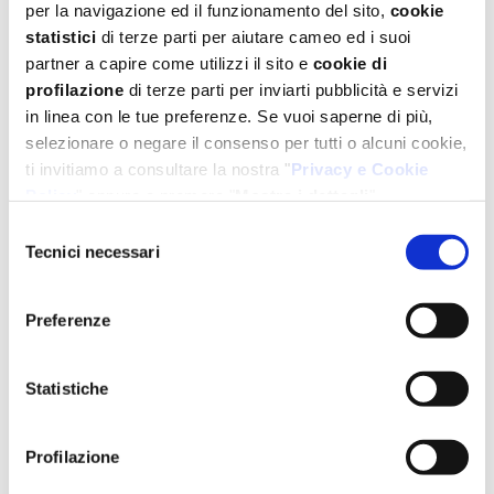
per la navigazione ed il funzionamento del sito,
cookie
250 ml
di panna fresca
statistici
di terze parti per aiutare cameo ed i suoi
partner a capire come utilizzi il sito e
cookie di
PER DECORARE
profilazione
di terze parti per inviarti pubblicità e servizi
in linea con le tue preferenze. Se vuoi saperne di più,
M
Q.B. di Perline argento Mariarosa
selezionare o negare il consenso per tutti o alcuni cookie,
ti invitiamo a consultare la nostra "
Privacy e Cookie
M
Dolce bouquet di rose Mariarosa
Policy
" oppure a premere "
Mostra i dettagli
".
Per un'esperienza completa ti consigliamo di selezionare
Selezione
tutti i cookies.
Tecnici necessari
del
Preparazione
consenso
Preferenze
Mettete sulla spianatoia la farina a fontana, al centro i
tuorli, lo zucchero al velo, il burro a cubetti, l'estratto di
Statistiche
vaniglia e il sale; impastate prima con una forchetta, poi
con le mani fino ad ottenere un impasto liscio ed
Profilazione
omogeneo. Coprite con pellicola alimentare e fate
riposare in frigorifero per 30 minuti. Riprendete