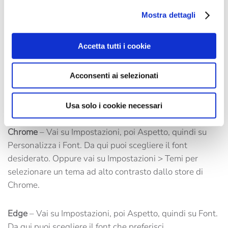
Mostra dettagli
Mozilla Firefox
– Seleziona Opzioni, poi Contenuti,
quindi Font e Colori per scegliere l’opzione più adatta a
Accetta tutti i cookie
te.
Acconsenti ai selezionati
Safari
– Vai su Preferenze, quindi sul pannello Aspetto.
Clicca sul pulsante Seleziona accanto ai campi del font
per modificare la visualizzazione.
Usa solo i cookie necessari
Chrome
– Vai su Impostazioni, poi Aspetto, quindi su
Personalizza i Font. Da qui puoi scegliere il font
desiderato. Oppure vai su Impostazioni > Temi per
selezionare un tema ad alto contrasto dallo store di
Chrome.
Edge
– Vai su Impostazioni, poi Aspetto, quindi su Font.
Da qui puoi scegliere il font che preferisci.