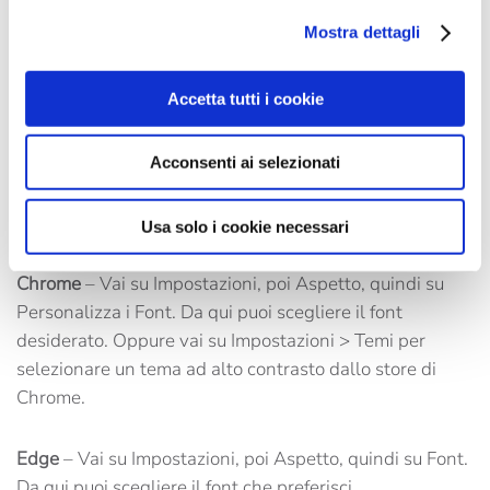
Mostra dettagli
Mozilla Firefox
– Seleziona Opzioni, poi Contenuti,
quindi Font e Colori per scegliere l’opzione più adatta a
Accetta tutti i cookie
te.
Acconsenti ai selezionati
Safari
– Vai su Preferenze, quindi sul pannello Aspetto.
Clicca sul pulsante Seleziona accanto ai campi del font
per modificare la visualizzazione.
Usa solo i cookie necessari
Chrome
– Vai su Impostazioni, poi Aspetto, quindi su
Personalizza i Font. Da qui puoi scegliere il font
desiderato. Oppure vai su Impostazioni > Temi per
selezionare un tema ad alto contrasto dallo store di
Chrome.
Edge
– Vai su Impostazioni, poi Aspetto, quindi su Font.
Da qui puoi scegliere il font che preferisci.