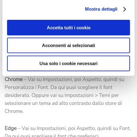
Mostra dettagli
Mozilla Firefox
– Seleziona Opzioni, poi Contenuti,
quindi Font e Colori per scegliere l’opzione più adatta a
Accetta tutti i cookie
te.
Acconsenti ai selezionati
Safari
– Vai su Preferenze, quindi sul pannello Aspetto.
Clicca sul pulsante Seleziona accanto ai campi del font
per modificare la visualizzazione.
Usa solo i cookie necessari
Chrome
– Vai su Impostazioni, poi Aspetto, quindi su
Personalizza i Font. Da qui puoi scegliere il font
desiderato. Oppure vai su Impostazioni > Temi per
selezionare un tema ad alto contrasto dallo store di
Chrome.
Edge
– Vai su Impostazioni, poi Aspetto, quindi su Font.
Da qui puoi scegliere il font che preferisci.