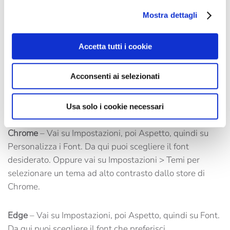
Mostra dettagli
Mozilla Firefox
– Seleziona Opzioni, poi Contenuti,
quindi Font e Colori per scegliere l’opzione più adatta a
Accetta tutti i cookie
te.
Acconsenti ai selezionati
Safari
– Vai su Preferenze, quindi sul pannello Aspetto.
Clicca sul pulsante Seleziona accanto ai campi del font
per modificare la visualizzazione.
Usa solo i cookie necessari
Chrome
– Vai su Impostazioni, poi Aspetto, quindi su
Personalizza i Font. Da qui puoi scegliere il font
desiderato. Oppure vai su Impostazioni > Temi per
selezionare un tema ad alto contrasto dallo store di
Chrome.
Edge
– Vai su Impostazioni, poi Aspetto, quindi su Font.
Da qui puoi scegliere il font che preferisci.